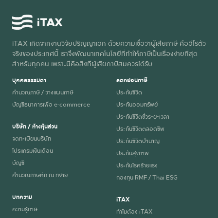
iTAX เกิดจากงานวิจัยปริญญาเอก ด้วยความเชื่อว่าผู้เสียภาษี คือฮีโร่ตัว
จริงของประเทศนี้ เราจึงพัฒนาเทคโนโลยีที่ทำให้ภาษีเป็นเรื่องง่ายที่สุด
สำหรับทุกคน เพราะนี่คือสิ่งที่ผู้เสียภาษีสมควรได้รับ
บุคคลธรรมดา
ลดหย่อนภาษี
คำนวณภาษี / วางแผนภาษี
ประกันชีวิต
บัญชีธนาคารเพื่อ e-commerce
ประกันออมทรัพย์
ประกันชีวิตชั่วระยะเวลา
บริษัท / ห้างหุ้นส่วน
ประกันชีวิตตลอดชีพ
จดทะเบียนบริษัท
ประกันชีวิตบำนาญ
โปรแกรมเงินเดือน
ประกันสุขภาพ
บัญชี
ประกันโรคร้ายแรง
คำนวณภาษีหัก ณ ที่จ่าย
กองทุน RMF / Thai ESG
บทความ
iTAX
ความรู้ภาษี
ทำไมต้อง iTAX