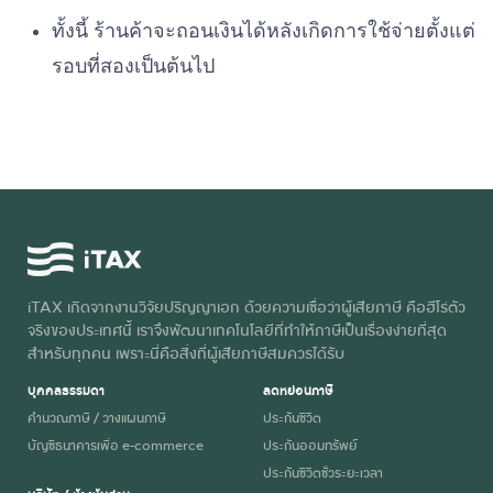
ทั้งนี้ ร้านค้าจะถอนเงินได้หลังเกิดการใช้จ่ายตั้งแต่
รอบที่สองเป็นต้นไป
iTAX เกิดจากงานวิจัยปริญญาเอก ด้วยความเชื่อว่าผู้เสียภาษี คือฮีโร่ตัว
จริงของประเทศนี้ เราจึงพัฒนาเทคโนโลยีที่ทำให้ภาษีเป็นเรื่องง่ายที่สุด
สำหรับทุกคน เพราะนี่คือสิ่งที่ผู้เสียภาษีสมควรได้รับ
บุคคลธรรมดา
ลดหย่อนภาษี
คำนวณภาษี / วางแผนภาษี
ประกันชีวิต
บัญชีธนาคารเพื่อ e-commerce
ประกันออมทรัพย์
ประกันชีวิตชั่วระยะเวลา