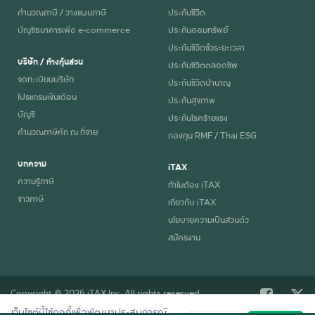
คำนวณภาษี / วางแผนภาษี
ประกันชีวิต
บัญชีธนาคารเพื่อ e-commerce
ประกันออมทรัพย์
ประกันชีวิตชั่วระยะเวลา
บริษัท / ห้างหุ้นส่วน
ประกันชีวิตตลอดชีพ
จดทะเบียนบริษัท
ประกันชีวิตบำนาญ
โปรแกรมเงินเดือน
ประกันสุขภาพ
บัญชี
ประกันโรคร้ายแรง
คำนวณภาษีหัก ณ ที่จ่าย
กองทุน RMF / Thai ESG
บทความ
iTAX
ความรู้ภาษี
ทำไมต้อง iTAX
ข่าวภาษี
เกี่ยวกับ iTAX
นโยบายความเป็นส่วนตัว
สมัครงาน
Copyright © 2026 iTAX Inc. All rights reserved.
เว็บไซต์นี้ใช้คุกกี้เพื่อพัฒนาประสบการณ์