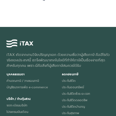
iTAX เกิดจากงานวิจัยปริญญาเอก ด้วยความเชื่อว่าผู้เสียภาษี คือฮีโร่ตัว
จริงของประเทศนี้ เราจึงพัฒนาเทคโนโลยีที่ทำให้ภาษีเป็นเรื่องง่ายที่สุด
สำหรับทุกคน เพราะนี่คือสิ่งที่ผู้เสียภาษีสมควรได้รับ
บุคคลธรรมดา
ลดหย่อนภาษี
คำนวณภาษี / วางแผนภาษี
ประกันชีวิต
บัญชีธนาคารเพื่อ e-commerce
ประกันออมทรัพย์
ประกันชีวิตชั่วระยะเวลา
บริษัท / ห้างหุ้นส่วน
ประกันชีวิตตลอดชีพ
จดทะเบียนบริษัท
ประกันชีวิตบำนาญ
โปรแกรมเงินเดือน
ประกันสุขภาพ