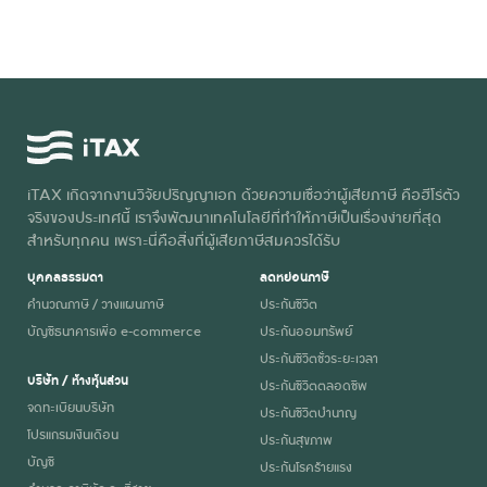
iTAX เกิดจากงานวิจัยปริญญาเอก ด้วยความเชื่อว่าผู้เสียภาษี คือฮีโร่ตัว
จริงของประเทศนี้ เราจึงพัฒนาเทคโนโลยีที่ทำให้ภาษีเป็นเรื่องง่ายที่สุด
สำหรับทุกคน เพราะนี่คือสิ่งที่ผู้เสียภาษีสมควรได้รับ
บุคคลธรรมดา
ลดหย่อนภาษี
คำนวณภาษี / วางแผนภาษี
ประกันชีวิต
บัญชีธนาคารเพื่อ e-commerce
ประกันออมทรัพย์
ประกันชีวิตชั่วระยะเวลา
บริษัท / ห้างหุ้นส่วน
ประกันชีวิตตลอดชีพ
จดทะเบียนบริษัท
ประกันชีวิตบำนาญ
โปรแกรมเงินเดือน
ประกันสุขภาพ
บัญชี
ประกันโรคร้ายแรง