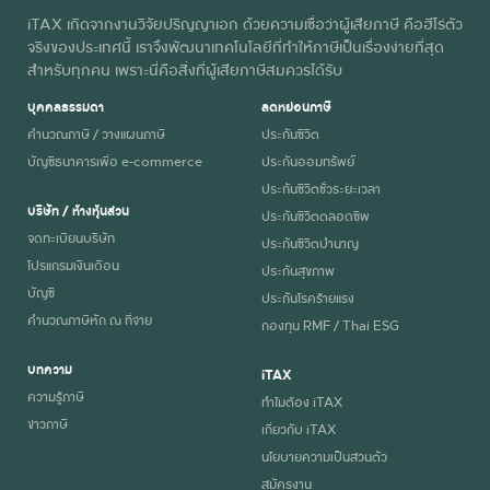
4,001 – 4,500
฿2,850
iTAX เกิดจากงานวิจัยปริญญาเอก ด้วยความเชื่อว่าผู้เสียภาษี คือฮีโร่ตัว
จริงของประเทศนี้ เราจึงพัฒนาเทคโนโลยีที่ทำให้ภาษีเป็นเรื่องง่ายที่สุด
สำหรับทุกคน เพราะนี่คือสิ่งที่ผู้เสียภาษีสมควรได้รับ
4,501 – 5,000
฿3,150
บุคคลธรรมดา
ลดหย่อนภาษี
5,001 – 6,000
฿3,450
คำนวณภาษี / วางแผนภาษี
ประกันชีวิต
บัญชีธนาคารเพื่อ e-commerce
ประกันออมทรัพย์
6,001 – 7,000
฿3,750
ประกันชีวิตชั่วระยะเวลา
บริษัท / ห้างหุ้นส่วน
ประกันชีวิตตลอดชีพ
ตั้งแต่ 7,000 ขึ้นไป
฿4,050
จดทะเบียนบริษัท
ประกันชีวิตบำนาญ
โปรแกรมเงินเดือน
ประกันสุขภาพ
บัญชี
ประกันโรคร้ายแรง
คำนวณภาษีหัก ณ ที่จ่าย
กองทุน RMF / Thai ESG
บทความ
iTAX
ความรู้ภาษี
ทำไมต้อง iTAX
ข่าวภาษี
เกี่ยวกับ iTAX
นโยบายความเป็นส่วนตัว
สมัครงาน