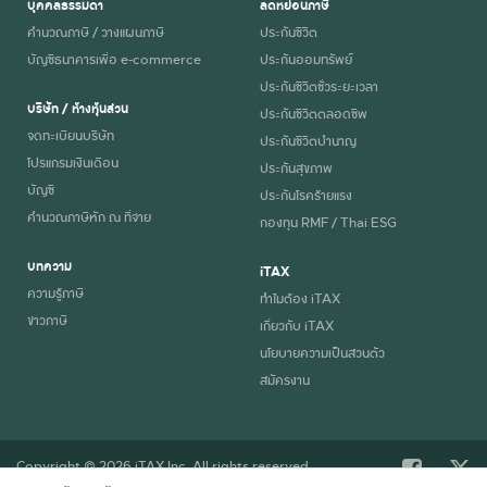
บุคคลธรรมดา
ลดหย่อนภาษี
คำนวณภาษี / วางแผนภาษี
ประกันชีวิต
บัญชีธนาคารเพื่อ e-commerce
ประกันออมทรัพย์
ประกันชีวิตชั่วระยะเวลา
บริษัท / ห้างหุ้นส่วน
ประกันชีวิตตลอดชีพ
จดทะเบียนบริษัท
ประกันชีวิตบำนาญ
โปรแกรมเงินเดือน
ประกันสุขภาพ
บัญชี
ประกันโรคร้ายแรง
คำนวณภาษีหัก ณ ที่จ่าย
กองทุน RMF / Thai ESG
บทความ
iTAX
ความรู้ภาษี
ทำไมต้อง iTAX
ข่าวภาษี
เกี่ยวกับ iTAX
นโยบายความเป็นส่วนตัว
สมัครงาน
Copyright © 2026 iTAX Inc. All rights reserved.