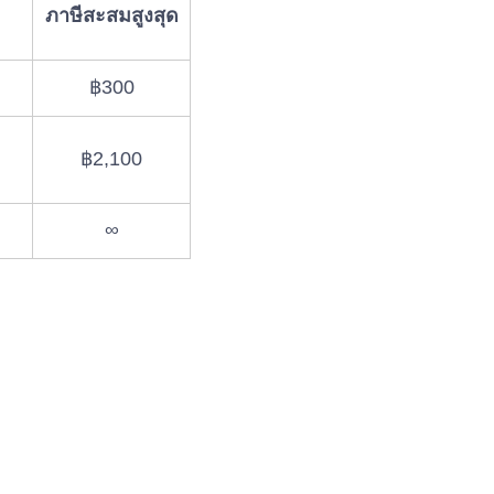
ภาษีสะสมสูงสุด
฿300
฿2,100
∞