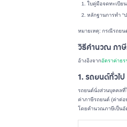
ใบคู่มือจดทะเบีย
หลักฐานการทำ “ประ
หมายเหตุ: กรณีรถยนต์
วิธีคำนวณ ภาษ
อ้างอิงจาก
อัตราค่าธร
1. รถยนต์ทั่วไป
รถยนต์นั่งส่วนบุคคลที
ค่าภาษีรถยนต์ (ค่าต
โดยคำนวณภาษีเป็นอัตร