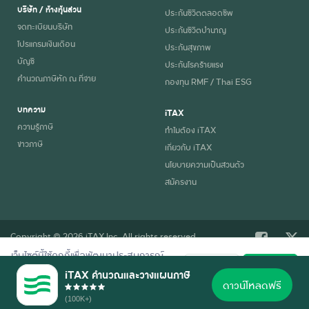
บริษัท / ห้างหุ้นส่วน
ประกันชีวิตตลอดชีพ
จดทะเบียนบริษัท
ประกันชีวิตบำนาญ
โปรแกรมเงินเดือน
ประกันสุขภาพ
บัญชี
ประกันโรคร้ายแรง
คำนวณภาษีหัก ณ ที่จ่าย
กองทุน RMF / Thai ESG
บทความ
iTAX
ความรู้ภาษี
ทำไมต้อง iTAX
ข่าวภาษี
เกี่ยวกับ iTAX
นโยบายความเป็นส่วนตัว
สมัครงาน
Copyright © 2026 iTAX Inc. All rights reserved.
เว็บไซต์นี้ใช้คุกกี้เพื่อพัฒนาประสบการณ์
ปฏิเสธ
ยอมรับ
การใช้งานที่ดี อ่านรายละเอียดการใช้คุกกี้
iTAX คำนวณและวางแผนภาษี
ตาม
นโยบายความเป็นส่วนตัว
ของเรา
ดาวน์โหลดฟรี
(100K+)