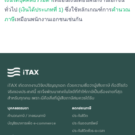
เงินได้บุคคลธรรมดา
เหมือนเงินเดือนพนักงานเอกชน
ทั่วไป
(เงินได้ประเภทที่ 1)
ซึ่งใช้หลักเกณฑ์การ
คำนวณ
ภาษี
เหมือนพนักงานเอกชนเช่นกัน
iTAX เกิดจากงานวิจัยปริญญาเอก ด้วยความเชื่อว่าผู้เสียภาษี คือฮีโร่ตัว
จริงของประเทศนี้ เราจึงพัฒนาเทคโนโลยีที่ทำให้ภาษีเป็นเรื่องง่ายที่สุด
สำหรับทุกคน เพราะนี่คือสิ่งที่ผู้เสียภาษีสมควรได้รับ
บุคคลธรรมดา
ลดหย่อนภาษี
คำนวณภาษี / วางแผนภาษี
ประกันชีวิต
บัญชีธนาคารเพื่อ e-commerce
ประกันออมทรัพย์
ประกันชีวิตชั่วระยะเวลา