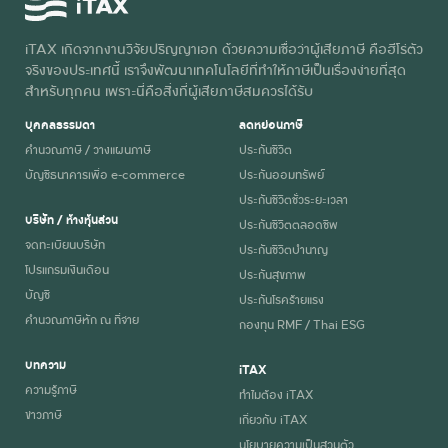
iTAX เกิดจากงานวิจัยปริญญาเอก ด้วยความเชื่อว่าผู้เสียภาษี คือฮีโร่ตัว
จริงของประเทศนี้ เราจึงพัฒนาเทคโนโลยีที่ทำให้ภาษีเป็นเรื่องง่ายที่สุด
สำหรับทุกคน เพราะนี่คือสิ่งที่ผู้เสียภาษีสมควรได้รับ
บุคคลธรรมดา
ลดหย่อนภาษี
คำนวณภาษี / วางแผนภาษี
ประกันชีวิต
บัญชีธนาคารเพื่อ e-commerce
ประกันออมทรัพย์
ประกันชีวิตชั่วระยะเวลา
บริษัท / ห้างหุ้นส่วน
ประกันชีวิตตลอดชีพ
จดทะเบียนบริษัท
ประกันชีวิตบำนาญ
โปรแกรมเงินเดือน
ประกันสุขภาพ
บัญชี
ประกันโรคร้ายแรง
คำนวณภาษีหัก ณ ที่จ่าย
กองทุน RMF / Thai ESG
บทความ
iTAX
ความรู้ภาษี
ทำไมต้อง iTAX
ข่าวภาษี
เกี่ยวกับ iTAX
นโยบายความเป็นส่วนตัว