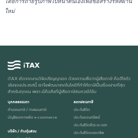
โดยการถ่ายรูปภาพใบหน้าตนเองเพื่อขอสร้างรหัสผ่าน
ใหม่
iTAX เกิดจากงานวิจัยปริญญาเอก ด้วยความเชื่อว่าผู้เสียภาษี คือฮีโร่ตัว
จริงของประเทศนี้ เราจึงพัฒนาเทคโนโลยีที่ทำให้ภาษีเป็นเรื่องง่ายที่สุด
สำหรับทุกคน เพราะนี่คือสิ่งที่ผู้เสียภาษีสมควรได้รับ
บุคคลธรรมดา
ลดหย่อนภาษี
คำนวณภาษี / วางแผนภาษี
ประกันชีวิต
บัญชีธนาคารเพื่อ e-commerce
ประกันออมทรัพย์
ประกันชีวิตชั่วระยะเวลา
บริษัท / ห้างหุ้นส่วน
ประกันชีวิตตลอดชีพ