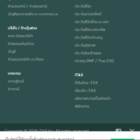
คำนวณภาษี / วางแผนภาษี
ประกันชีวิต
บัญชีธนาคารเพื่อ e-commerce
ประกันออมทรัพย์
ประกันชีวิตชั่วระยะเวลา
บริษัท / ห้างหุ้นส่วน
ประกันชีวิตตลอดชีพ
จดทะเบียนบริษัท
ประกันชีวิตบำนาญ
โปรแกรมเงินเดือน
ประกันสุขภาพ
บัญชี
ประกันโรคร้ายแรง
คำนวณภาษีหัก ณ ที่จ่าย
กองทุน RMF / Thai ESG
บทความ
iTAX
ความรู้ภาษี
ทำไมต้อง iTAX
ข่าวภาษี
เกี่ยวกับ iTAX
นโยบายความเป็นส่วนตัว
สมัครงาน
Copyright © 2026 iTAX Inc. All rights reserved.
เว็บไซต์นี้ใช้คุกกี้เพื่อพัฒนาประสบการณ์