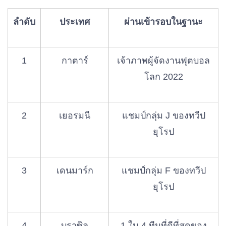
ลำดับ
ประเทศ
ผ่านเข้ารอบในฐานะ
1
กาตาร์
เจ้าภาพผู้จัดงานฟุตบอล
โลก 2022
2
เยอรมนี
แชมป์กลุ่ม J ของทวีป
ยุโรป
3
เดนมาร์ก
แชมป์กลุ่ม F ของทวีป
ยุโรป
4
บราซิล
1 ใน 4 ทีมที่ดีที่สุดของ