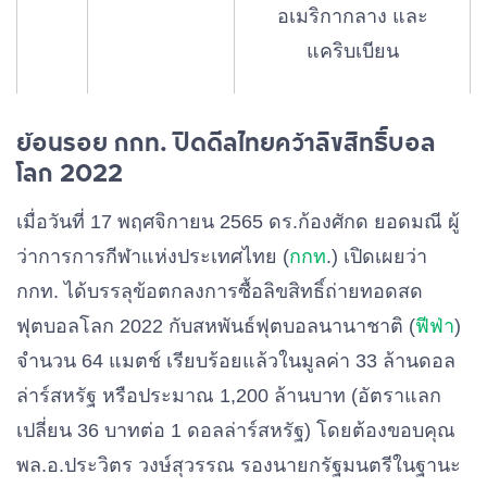
อเมริกากลาง และ
แคริบเบียน
ย้อนรอย กกท. ปิดดีลไทยคว้าลิขสิทธิ์บอล
21
โปรตุเกส
ผู้ชนะเพลย์ออฟ เส้นทาง
โลก 2022
C ของทวีปยุโรป
เมื่อวันที่ 17 พฤศจิกายน 2565 ดร
.
ก้องศักด
ยอดมณี
ผู้
22
โปแลนด์
ผู้ชนะเพลย์ออฟ เส้นทาง
ว่าการการกีฬาแห่งประเทศไทย
(
กกท
.)
เปิดเผยว่า
B ของทวีปยุโรป
กกท
.
ได้บรรลุข้อตกลงการซื้อลิขสิทธิ์ถ่ายทอดสด
ฟุตบอลโลก
2022
กับสหพันธ์ฟุตบอลนานาชาติ
(
ฟีฟ่า
)
จำนวน
64
แมตช์
เรียบร้อยแล้วในมูลค่า
33
ล้านดอล
23
กานา
ผู้ชนะรอบสามของ CAF
ล่าร์สหรัฐ
หรือประมาณ
1,200
ล้านบาท
(
อัตราแลก
เปลี่ยน
36
บาทต่อ
1
ดอลล่าร์สหรัฐ
)
โดยต้องขอบคุณ
24
เซเนกัล
ผู้ชนะรอบสามของ CAF
พล
.
อ
.
ประวิตร
วงษ์สุวรรณ
รองนายกรัฐมนตรีในฐานะ