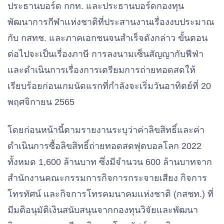
ประธานบอร์ด
กกท
.
และประธานบอร์ดกองทุน
พัฒนาการกีฬาแห่งชาติที่ประสานงานเรื่องงบประมาณ
25
โมร็อกโก
ผู้ชนะรอบสามของ CAF
กับ
กสทช
.
และภาคเอกชนจนสำเร็จดังกล่าว
ขั้นตอน
ต่อไปจะเป็นเรื่องภาษี
การลงนามเซ็นสัญญากับฟีฟ่า
26
ตูนิเซีย
ผู้ชนะรอบสามของ CAF
และดำเนินการเรื่องการเตรียมการถ่ายทอดสดให้
เรียบร้อยก่อนเกมนัดแรกที่กำลังจะเริ่มวันอาทิตย์ที่
20
27
แคเมอรูน
ผู้ชนะรอบสามของ CAF
พฤศจิกายน
2565
โดยก่อนหน้านี้ตามรายงานระบุว่าค่าลิขสิทธิ์และค่า
28
เม็กซิโก
1 ใน 3 ทีมที่ดีที่สุดของ
ดำเนินการซื้อลิขสิทธิ์ถ่ายทอดสดฟุตบอลโลก 2022
ทวีปอเมริกาเหนือ
ทั้งหมด
1,600
ล้านบาท
ซึ่งมีจำนวน
600
ล้านบาทจาก
อเมริกากลาง และ
สำนักงานคณะกรรมการกิจการกระจายเสียง
กิจการ
แคริบเบียน
โทรทัศน์
และกิจการโทรคมนาคมแห่งชาติ
(
กสชท
.)
ที่
มีมติอนุมัติเงินสนับสนุนจากกองทุนวิจัยและพัฒนา