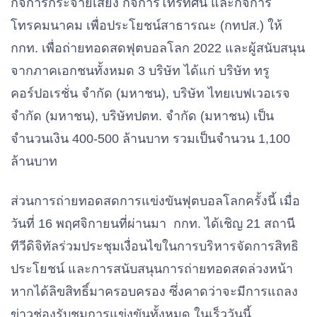
กิจการกระจายเสียง
29
สหรัฐอเมริกา
กิจการโทรทัศน์
1 ใน 3 ทีมที่ดีที่สุดของ
และกิจการ
โทรคมนาคม
เพื่อประโยชน์สาธารณะ
ทวีปอเมริกาเหนือ
(
กทปส
.)
ให้
กกท
.
เพื่อถ่ายทอดสดฟุตบอลโลก
อเมริกากลาง และ
2022
และผู้สนับสนุน
จากภาคเอกชนทั้งหมด
3
บริษัท
ได้แก่
แคริบเบียน
บริษัท
ทรู
คอร์ปอเรชั่น
จํากัด
(
มหาชน
),
บริษัท
ไทยเบฟเวอเรจ
จํากัด
(
มหาชน
),
บริษัท
ปตท
.
จำกัด
(
มหาชน
)
เป็น
30
เวลส์
ผู้ชนะเพลย์ออฟ เส้นทาง
จำนวนเงิน
400-500
ล้านบาท
รวมเป็นจำนวน
1,100
A ของทวีปเอเชีย
ล้านบาท
ส่วนการถ่ายทอดสดการแข่งขันฟุตบอลโลกครั้งนี้
เมื่อ
31
ออสเตรเลีย
ผู้ชนะเพลย์ออฟระหว่าง
วันที่
16
พฤศจิกายนที่ผ่านมา
กกท
.
ได้เชิญ
21
สถานี
ทวีปเอเชียและทวีป
ทีวีดิจิทัล
ร่วมประชุมเงื่อนไขในการบริหารจัดการสิทธิ
อเมริกาใต้
ประโยชน์
และการสนับสนุนการถ่ายทอดสดล่วงหน้า
หากได้ลิขสิทธิ์มาครอบครอง
ซึ่งคาดว่าจะมีการแถลง
32
คอสตาริกา
ผู้ชนะเพลย์ออฟระหว่าง
ข่าวช่องรับชมการแข่งขันทั้งหมด
ในเร็ววันนี้