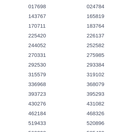
017698
024784
143767
165819
170711
183764
225420
226137
244052
252582
270331
275985
292530
293384
315579
319102
336968
368079
393723
395293
430276
431082
462184
468326
519433
520896