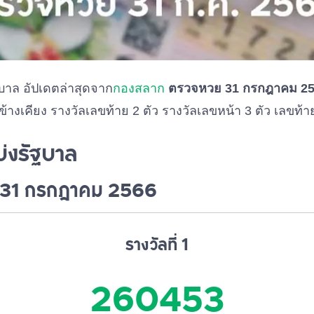
บาล อัปเดตล่าสุดจาก
กองสลาก
ตรวจหวย 31 กรกฎาคม 2
ลข้างเคียง รางวัลเลขท้าย 2 ตัว รางวัลเลขหน้า 3 ตัว เลขท้า
่งรัฐบาล
่ 31 กรกฎาคม 2566
รางวัลที่ 1
260453