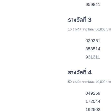
959841
รางวัลที่ 3
10 รางวัล รางวัลละ 80,000 บาท
029361
358514
931311
รางวัลที่ 4
50 รางวัล รางวัลละ 40,000 บาท
049259
172044
192502