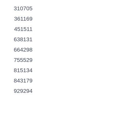
310705
361169
451511
638131
664298
755529
815134
843179
929294