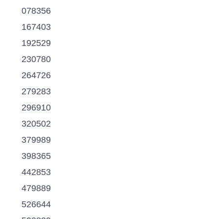
078356
167403
192529
230780
264726
279283
296910
320502
379989
398365
442853
479889
526644