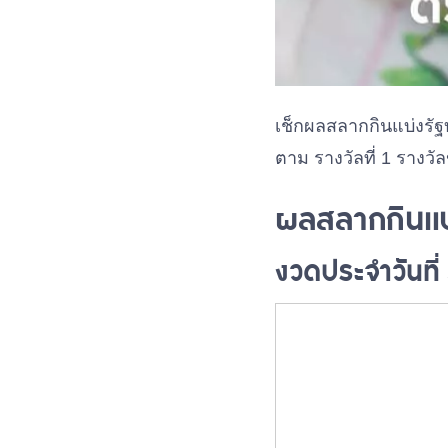
เช็กผลสลากกินแบ่งรัฐ
ตาม รางวัลที่ 1 รางวั
ผลสลากกินแบ
งวดประจำวันที