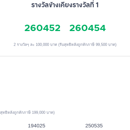
รางวัลข้างเคียงรางวัลที่ 1
260452
260454
2 รางวัลๆ ละ 100,000 บาท (รับสุทธิหลังถูกหักภาษี 99,500 บาท)
สุทธิหลังถูกหักภาษี 199,000 บาท)
194025
250535