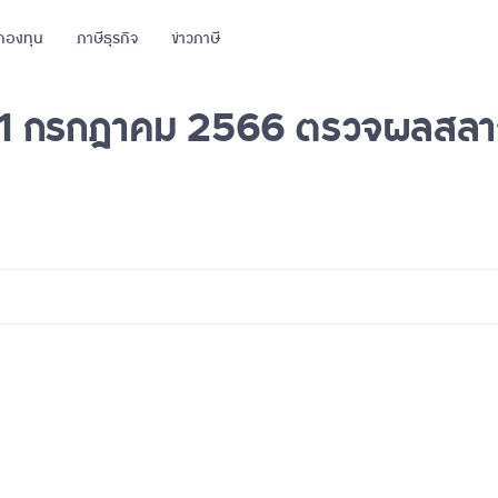
กองทุน
ภาษีธุรกิจ
ข่าวภาษี
1 กรกฎาคม 2566 ตรวจผลสลาก