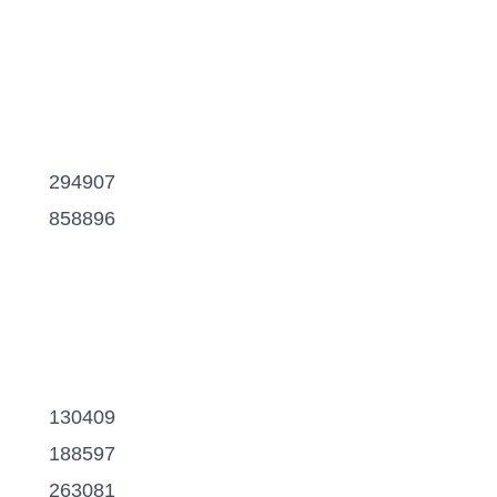
294907
858896
130409
188597
263081