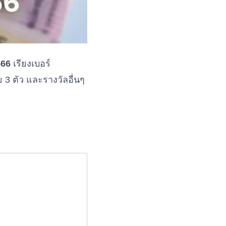
566
เรียงเบอร์
ย 3 ตัว และรางวัลอื่นๆ