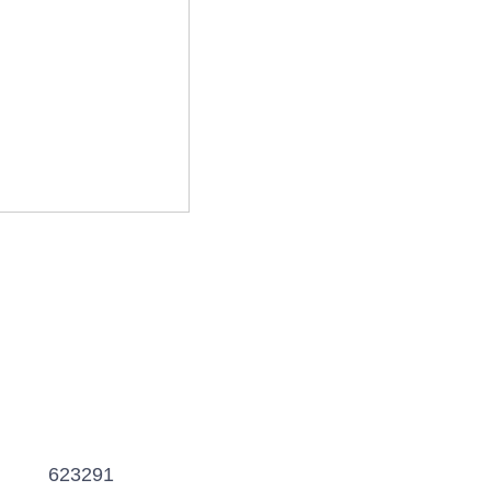
623291