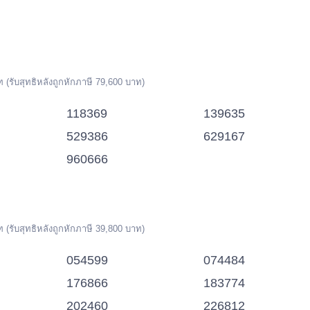
 (รับสุทธิหลังถูกหักภาษี 79,600 บาท)
118369
139635
529386
629167
960666
 (รับสุทธิหลังถูกหักภาษี 39,800 บาท)
054599
074484
176866
183774
202460
226812