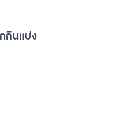
กินแบ่ง