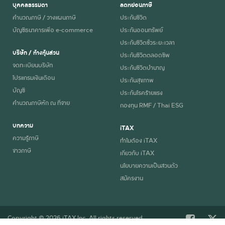
รางวัล
บุคคลธรรมดา
ลดหย่อนภาษี
ข้าง
คำนวณภาษี / วางแผนภาษี
ประกันชีวิต
บัญชีธนาคารเพื่อ e-commerce
ประกันออมทรัพย์
เคียง
100,000
500
99,500
1,000
ประกันชีวิตชั่วระยะเวลา
รางวัล
บริษัท / ห้างหุ้นส่วน
ประกันชีวิตตลอดชีพ
ที่ 1
จดทะเบียนบริษัท
ประกันชีวิตบำนาญ
โปรแกรมเงินเดือน
ประกันสุขภาพ
รางวัล
200,000
1,000
199,000
2,000
บัญชี
ประกันโรคร้ายแรง
ที่ 2
คำนวณภาษีหัก ณ ที่จ่าย
กองทุน RMF / Thai ESG
รางวัล
บทความ
80,000
400
79,600
800
iTAX
ที่ 3
ความรู้ภาษี
ทำไมต้อง iTAX
ข่าวภาษี
เกี่ยวกับ iTAX
รางวัล
40,000
200
39,800
400
นโยบายความเป็นส่วนตัว
ที่ 4
สมัครงาน
รางวัล
20,000
100
19,900
200
ที่ 5
Copyright © 2026 iTAX Inc. All rights reserved.