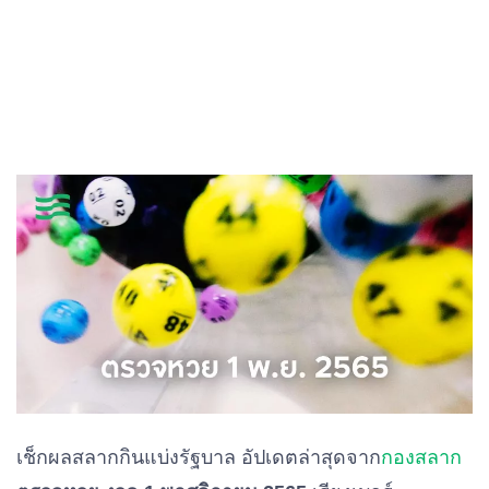
เช็กผลสลากกินแบ่งรัฐบาล อัปเดตล่าสุดจาก
กองสลาก