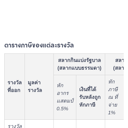
ตารางภาษีของแต่ละรางวัล
สลากกินแบ่งรัฐบาล
สลาก
(สลากแบบธรรมดา)
(สลากช
หัก
รางวัล
มูลค่า
หัก
เงินที่ได้
ภาษี
ที่ออก
รางวัล
อากร
รับหลังถูก
ณ ที่
แสตมป์
หักภาษี
จ่าย
0.5%
1%
รางวัล