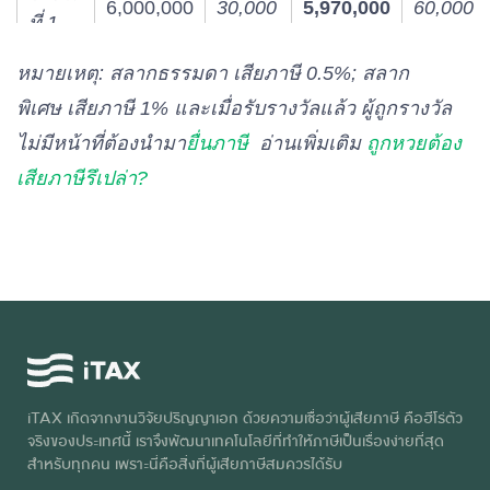
6,000,000
30,000
5,970,000
60,000
ที่ 1
หมายเหตุ: สลากธรรมดา เสียภาษี 0.5%; สลาก
รางวัล
เลข
พิเศษ เสียภาษี 1%​ และเมื่อรับรางวัลแล้ว ผู้ถูกรางวัล
4,000
20
3,980
40
หน้า 3
ไม่มีหน้าที่ต้องนำมา
ยื่นภาษี
อ่านเพิ่มเติม
ถูกหวยต้อง
ตัว
เสียภาษีรึเปล่า?
รางวัล
เลข
4,000
20
3,980
40
ท้าย 3
ตัว
รางวัล
เลข
2,000
10
1,990
20
ท้าย 2
iTAX เกิดจากงานวิจัยปริญญาเอก ด้วยความเชื่อว่าผู้เสียภาษี คือฮีโร่ตัว
จริงของประเทศนี้ เราจึงพัฒนาเทคโนโลยีที่ทำให้ภาษีเป็นเรื่องง่ายที่สุด
ตัว
สำหรับทุกคน เพราะนี่คือสิ่งที่ผู้เสียภาษีสมควรได้รับ