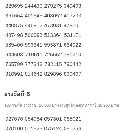
229695
244430
279275
349403
361664
401645
408052
417233
440875
440902
473031
479601
487498
500093
513364
531171
585406
593341
593871
634922
644608
710611
725552
751210
765799
777343
782115
790442
810991
814642
829896
830407
846959
852951
857929
878116
รางวัลที่ 5
880635
881626
923884
958673
987350
992135
100 รางวัล รางวัลละ 20,000 บาท (รับสุทธิหลังถูกหักภาษี 19,900 บาท)
027676
054984
057301
068021
070100
071823
075124
085256