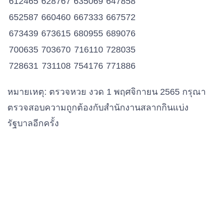
612465
628767
635069
647858
652587
660460
667333
667572
673439
673615
680955
689076
700635
703670
716110
728035
728631
731108
754176
771886
772285
773874
775747
795725
หมายเหตุ: ตรวจหวย งวด 1 พฤศจิกายน 2565 กรุณา
811087
812420
813693
837691
ตรวจสอบความถูกต้องกับสำนักงานสลากกินแบ่ง
850968
851899
888100
903906
รัฐบาลอีกครั้ง
905645
916208
945835
946488
964500
969544
983916
983916