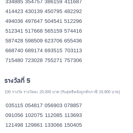
334885
354757
386159
411687
414423
430139
450795
482292
494036
497647
504541
512296
512341
517668
565159
574416
587428
598509
623706
655436
668740
689174
693515
703113
715480
723028
755271
757306
791713
793219
816405
822360
รางวัลที่ 5
868378
868449
894570
926020
963212
987332
100 รางวัล รางวัลละ 20,000 บาท (รับสุทธิหลังถูกหักภาษี 19,900 บาท)
035115
054817
056903
078857
091056
102075
112085
113693
121498
129861
133066
150405