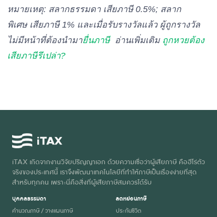
หมายเหตุ: สลากธรรมดา เสียภาษี 0.5%; สลาก
รางวัล
เลข
พิเศษ เสียภาษี 1%​ และเมื่อรับรางวัลแล้ว ผู้ถูกรางวัล
4,000
20
3,980
40
หน้า 3
ไม่มีหน้าที่ต้องนำมา
ยื่นภาษี
อ่านเพิ่มเติม
ถูกหวยต้อง
ตัว
เสียภาษีรึเปล่า?
รางวัล
เลข
4,000
20
3,980
40
ท้าย 3
ตัว
รางวัล
เลข
2,000
10
1,990
20
ท้าย 2
iTAX เกิดจากงานวิจัยปริญญาเอก ด้วยความเชื่อว่าผู้เสียภาษี คือฮีโร่ตัว
จริงของประเทศนี้ เราจึงพัฒนาเทคโนโลยีที่ทำให้ภาษีเป็นเรื่องง่ายที่สุด
ตัว
สำหรับทุกคน เพราะนี่คือสิ่งที่ผู้เสียภาษีสมควรได้รับ
รางวัล
บุคคลธรรมดา
ลดหย่อนภาษี
ข้าง
คำนวณภาษี / วางแผนภาษี
ประกันชีวิต