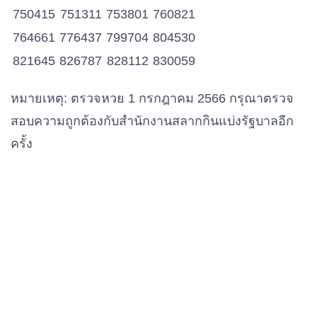
750415
751311
753801
760821
764661
776437
799704
804530
821645
826787
828112
830059
834218
836888
845317
853265
หมายเหตุ
:
ตรวจหวย 1 กรกฎาคม 2566 กรุณาตรวจ
853965
871650
878252
907674
สอบความถูกต้องกับสำนักงานสลากกินแบ่งรัฐบาลอีก
930148
931538
931900
938790
ครั้ง
949173
950872
957080
958972
965446
967516
967573
996936