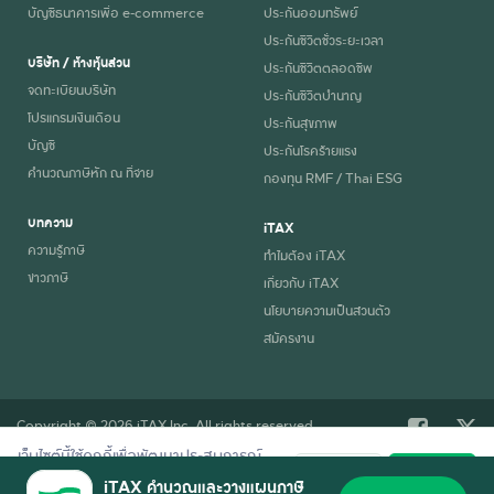
บัญชีธนาคารเพื่อ e-commerce
ประกันออมทรัพย์
เคียง
100,000
500
99,500
1,000
ประกันชีวิตชั่วระยะเวลา
รางวัล
บริษัท / ห้างหุ้นส่วน
ประกันชีวิตตลอดชีพ
ที่ 1
จดทะเบียนบริษัท
ประกันชีวิตบำนาญ
โปรแกรมเงินเดือน
ประกันสุขภาพ
รางวัล
200,000
1,000
199,000
2,000
บัญชี
ประกันโรคร้ายแรง
ที่ 2
คำนวณภาษีหัก ณ ที่จ่าย
กองทุน RMF / Thai ESG
รางวัล
บทความ
80,000
400
79,600
800
iTAX
ที่ 3
ความรู้ภาษี
ทำไมต้อง iTAX
ข่าวภาษี
เกี่ยวกับ iTAX
รางวัล
40,000
200
39,800
400
นโยบายความเป็นส่วนตัว
ที่ 4
สมัครงาน
รางวัล
20,000
100
19,900
200
ที่ 5
Copyright © 2026 iTAX Inc. All rights reserved.
เว็บไซต์นี้ใช้คุกกี้เพื่อพัฒนาประสบการณ์
ปฏิเสธ
ยอมรับ
การใช้งานที่ดี อ่านรายละเอียดการใช้คุกกี้
iTAX คำนวณและวางแผนภาษี