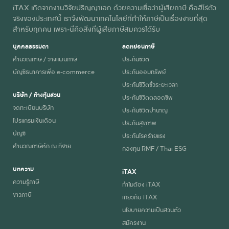
iTAX เกิดจากงานวิจัยปริญญาเอก ด้วยความเชื่อว่าผู้เสียภาษี คือฮีโร่ตัว
จริงของประเทศนี้ เราจึงพัฒนาเทคโนโลยีที่ทำให้ภาษีเป็นเรื่องง่ายที่สุด
สำหรับทุกคน เพราะนี่คือสิ่งที่ผู้เสียภาษีสมควรได้รับ
บุคคลธรรมดา
ลดหย่อนภาษี
คำนวณภาษี / วางแผนภาษี
ประกันชีวิต
บัญชีธนาคารเพื่อ e-commerce
ประกันออมทรัพย์
ประกันชีวิตชั่วระยะเวลา
บริษัท / ห้างหุ้นส่วน
ประกันชีวิตตลอดชีพ
จดทะเบียนบริษัท
ประกันชีวิตบำนาญ
โปรแกรมเงินเดือน
ประกันสุขภาพ
บัญชี
ประกันโรคร้ายแรง
คำนวณภาษีหัก ณ ที่จ่าย
กองทุน RMF / Thai ESG
บทความ
iTAX
ความรู้ภาษี
ทำไมต้อง iTAX
ข่าวภาษี
เกี่ยวกับ iTAX
นโยบายความเป็นส่วนตัว
สมัครงาน