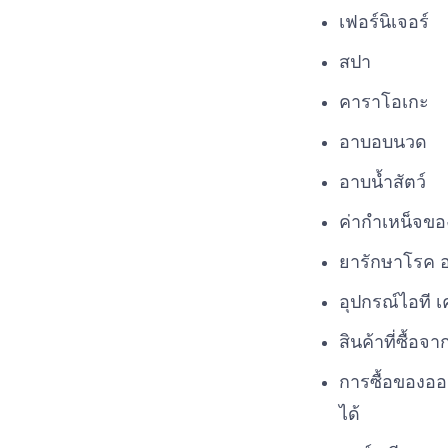
เฟอร์นิเจอร์
สปา
คาราโอเกะ
อาบอบนวด
อาบน้ำสัตว์
ค่ากำเหน็จข
ยารักษาโรค อา
อุปกรณ์ไอที เ
สินค้าที่ซื้อจ
การซื้อของออ
ได้