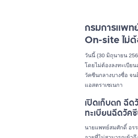
กรมการแพทย์เป
On-site ไม่ต
วันนี้ (30 มิถุนายน 25
โดยไม่ต้องลงทะเบียนล่ว
วัคซีนกลางบางซื่อ จนถ
แอสตราเซเนกา
เปิดเก็บตก ฉีดว
ทะเบียนฉีดวัคซ
นายแพทย์สมศักดิ์ อรรฆ
อายุที่ไม่สามารถเข้าถึ