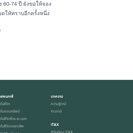
าง 60-74 ปี ยังขอให้จอง
ให้ทราบอีกครั้งหนึ่ง
n
ย่อนภาษี
บทความ
กันชีวิต
ความรู้ภาษี
กันออมทรัพย์
ข่าวภาษี
ันชีวิตชั่วระยะเวลา
iTAX
กันชีวิตตลอดชีพ
ทำไมต้อง iTAX