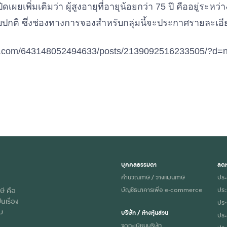
เผยเพิ่มเติมว่า ผู้สูงอายุที่อายุน้อยกว่า 75 ปี คืออยู่ระหว่
ปกติ ซึ่งช่องทางการจองสำหรับกลุ่มนี้จะประกาศรายละเอียด
ok.com/643148052494633/posts/2139092516233505/?d=
บุคคลธรรมดา
ลดห
คำนวณภาษี / วางแผนภาษี
ประ
ษี คือ
บัญชีธนาคารเพื่อ e-commerce
ประ
นเรื่อง
ประก
ับ
บริษัท / ห้างหุ้นส่วน
ประ
จดทะเบียนบริษัท