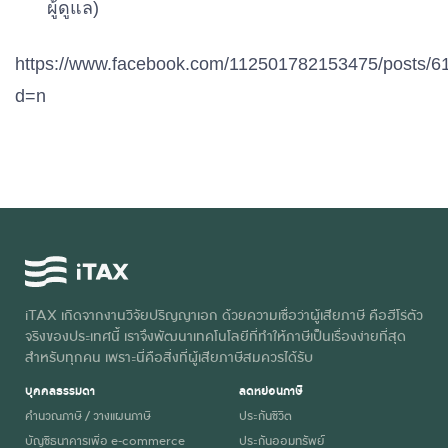
ผู้ดูแล)
https://www.facebook.com/112501782153475/posts/
d=n
iTAX เกิดจากงานวิจัยปริญญาเอก ด้วยความเชื่อว่าผู้เสียภาษี คือฮีโร่ตัว
จริงของประเทศนี้ เราจึงพัฒนาเทคโนโลยีที่ทำให้ภาษีเป็นเรื่องง่ายที่สุด
สำหรับทุกคน เพราะนี่คือสิ่งที่ผู้เสียภาษีสมควรได้รับ
บุคคลธรรมดา
ลดหย่อนภาษี
คำนวณภาษี / วางแผนภาษี
ประกันชีวิต
บัญชีธนาคารเพื่อ e-commerce
ประกันออมทรัพย์