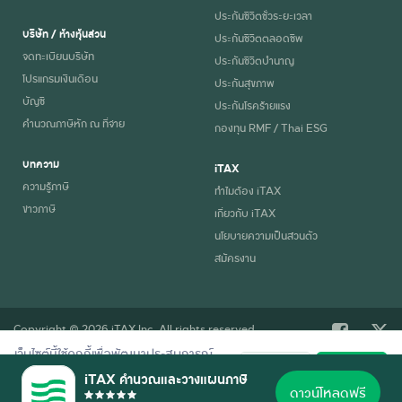
ประกันชีวิตชั่วระยะเวลา
บริษัท / ห้างหุ้นส่วน
ประกันชีวิตตลอดชีพ
จดทะเบียนบริษัท
ประกันชีวิตบำนาญ
โปรแกรมเงินเดือน
ประกันสุขภาพ
บัญชี
ประกันโรคร้ายแรง
คำนวณภาษีหัก ณ ที่จ่าย
กองทุน RMF / Thai ESG
บทความ
iTAX
ความรู้ภาษี
ทำไมต้อง iTAX
ข่าวภาษี
เกี่ยวกับ iTAX
นโยบายความเป็นส่วนตัว
สมัครงาน
Copyright © 2026 iTAX Inc. All rights reserved.
เว็บไซต์นี้ใช้คุกกี้เพื่อพัฒนาประสบการณ์
ปฏิเสธ
ยอมรับ
การใช้งานที่ดี อ่านรายละเอียดการใช้คุกกี้
iTAX คำนวณและวางแผนภาษี
ตาม
นโยบายความเป็นส่วนตัว
ของเรา
ดาวน์โหลดฟรี