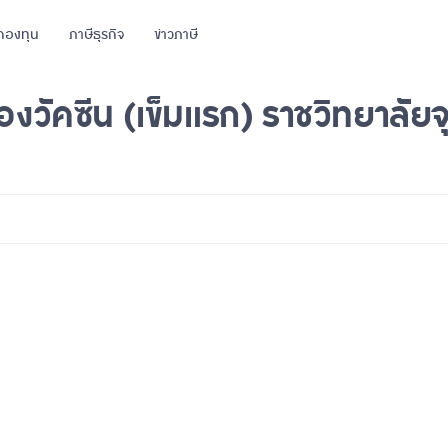
กองทุน
ภาษีธุรกิจ
ข่าวภาษี
งวัคซีน (เข็มแรก) ราชวิทยาลัย