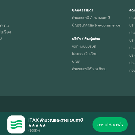
บุคคลธรรมดา
ลดห
คำนวณภาษี / วางแผนภาษี
ประ
ษี คือ
บัญชีธนาคารเพื่อ e-commerce
ประ
นเรื่อง
ประก
ับ
บริษัท / ห้างหุ้นส่วน
ประ
จดทะเบียนบริษัท
ประ
โปรแกรมเงินเดือน
ประ
บัญชี
ประ
คำนวณภาษีหัก ณ ที่จ่าย
กอง
iTAX คำนวณและวางแผนภาษี
บการณ์การใช้งานที่ดี อ่านรายละเอียดการใช้คุกกี้ตาม
นโยบายความเป็นส่วนตัว
ของ
ดาวน์โหลดฟรี
(100K+)