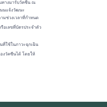
ินทางมารับวัคซีน ณ
 ถนนแจ้งวัฒนะ
ด้ตามช่วงเวลาที่กำหนด
หรือเลขที่บัตรประจำตัว
นที่ใช้ในภาวะฉุกเฉิน
องวัคซีนได้ โดยให้
n