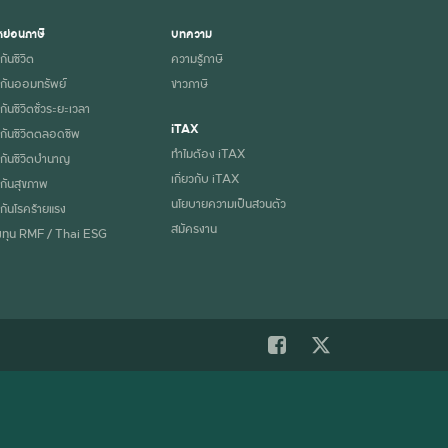
ย่อนภาษี
บทความ
กันชีวิต
ความรู้ภาษี
กันออมทรัพย์
ข่าวภาษี
ันชีวิตชั่วระยะเวลา
iTAX
กันชีวิตตลอดชีพ
ทำไมต้อง iTAX
กันชีวิตบำนาญ
เกี่ยวกับ iTAX
กันสุขภาพ
นโยบายความเป็นส่วนตัว
กันโรคร้ายแรง
สมัครงาน
ทุน RMF / Thai ESG
ปฏิเสธ
ยอมรับ