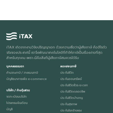
iTAX เกิดจากงานวิจัยปริญญาเอก ด้วยความเชื่อว่าผู้เสียภาษี คือฮีโร่ตัว
จริงของประเทศนี้ เราจึงพัฒนาเทคโนโลยีที่ทำให้ภาษีเป็นเรื่องง่ายที่สุด
สำหรับทุกคน เพราะนี่คือสิ่งที่ผู้เสียภาษีสมควรได้รับ
บุคคลธรรมดา
ลดหย่อนภาษี
คำนวณภาษี / วางแผนภาษี
ประกันชีวิต
บัญชีธนาคารเพื่อ e-commerce
ประกันออมทรัพย์
ประกันชีวิตชั่วระยะเวลา
บริษัท / ห้างหุ้นส่วน
ประกันชีวิตตลอดชีพ
จดทะเบียนบริษัท
ประกันชีวิตบำนาญ
โปรแกรมเงินเดือน
ประกันสุขภาพ
บัญชี
ประกันโรคร้ายแรง