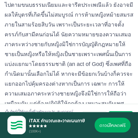
ไปตามขนบธรรมเนียมและจารีตประเพณีแล้ว ยังอาจมี
ผลให้บุตรที่เกิดขึ้นไม่สมบูรณ์ การห้ามหญิงหม้ายสมรส
ภายในสามร้อยสิบวัน เพราะเป็นระยะเวลาที่อาจตั้ง
ครรภ์กับสามีคนก่อนได้ นัยความหมายของความเสมอ
ภาคระหว่างชายกับหญิงมิใช่การบัญญัติกฎหมายให้
ชายเป็นหญิงหรือให้หญิงเป็นชายเพราะเพศนั้นเป็นการ
แบ่งแยกมาโดยธรรมชาติ (an act of God) ซึ่งเพศที่ถือ
กําเนิดมานั้นเลือกไม่ได้ หากจะมีข้อยกเว้นบ้างก็ควรจะ
แยกออกไปคุ้มครองต่างหากเป็นการ เฉพาะ การให้
ความเสมอภาคระหว่างชายหญิงจึงมิใช่การให้ถือว่า
เหมือนกัน แต่ต้องปฏิบัติให้ถูกต้อง เหมาะสมกับเพศ
เว็บไซต์นี้ใช้คุกกี้เพื่อพัฒนาประสบการณ์
สภาพของบุคคลนั้น ๆ ในการนี้ กฎหมายจะต้องรับรู้
ปฏิเสธ
ยอมรับ
การใช้งานที่ดี อ่านรายละเอียดการใช้คุกกี้
iTAX คำนวณและวางแผนภาษี
ตาม
นโยบายความเป็นส่วนตัว
ของเรา
และแยกเพศชายและเพศหญิง เป็นหลักไว้ก่อนจึงจะให้
ดาวน์โหลดฟรี
(100K+)
ความเสมอภาคได้ เช่น หญิงมีประจําเดือน หญิงตั้ง