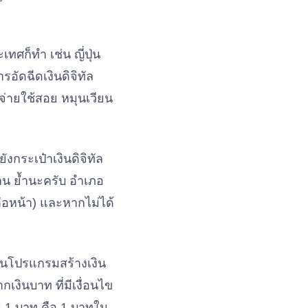
ศก็ทำ เช่น ญี่ปุ่น
อัดฉีดเงินดิจิทัล
บจ่ายใช้สอย หมุนเวียน
งกระเป๋าเงินดิจิทัล
าน ย้ำนะครับ อำเภอ
่อหน้า) และหากไม่ได้
ขียนโปรแกรมสร้างเงิน
กเงินบาท ที่มีเงื่อนไข
ิน 1 บาท คือ 1 บาทใน