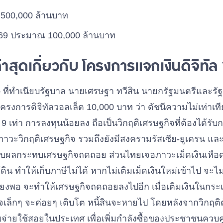
ิน 500,000 ล้านบาท
69 ประมาณ 100,000 ล้านบาท
่าสุดเกี่ยวกับ โครงการแจกเงินดิจิท
ที่ทำเนียบรัฐบาล นายเศรษฐา ทวีสิน นายกรัฐมนตรีและรั
ครงการดิจิทัลวอลเล็ต 10,000 บาท ว่า ดัชนีความไม่เท่า
 9 เท่า การลงทุนน้อยลง ถือเป็นวิกฤติเศรษฐกิจที่ต้องได้รับ
นภาวะวิกฤติเศรษฐกิจ รวมถึงยังมีสงครามรัสเซีย-ยูเครน แ
รับผลกระทบเศรษฐกิจถดถอย ส่วนไทยเจอภาวะเม็ดเงินเหือ
ิน ทำให้เก็บภาษีไม่ได้ หากไม่เติมเม็ดเงินใหม่เข้าไป จะไม่
พียงพอ จะทำให้เศรษฐกิจถดถอยลงไปอีก เมื่อเติมเงินในกร
ิจเล็กๆ จะค่อยๆ เติบโต หนี้สินจะหายไป โดยหลังจากวิกฤติ
บจ่ายใช้สอยในประเทศ เพื่อเพิ่มกำลังซื้อของประชาชนควบค