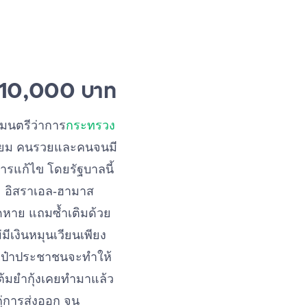
ัล 10,000 บาท
ฐมนตรีว่าการ
กระทรวง
เทียม คนรวยและคนจนมี
การแก้ไข โดยรัฐบาลนี้
ละ อิสราเอล-ฮามาส
ดหาย แถมซ้ำเติมด้วย
มีเงินหมุนเวียนเพียง
ะเป๋าประชาชนจะทำให้
ต้มยำกุ้งเคยทำมาแล้ว
ู่การส่งออก จน