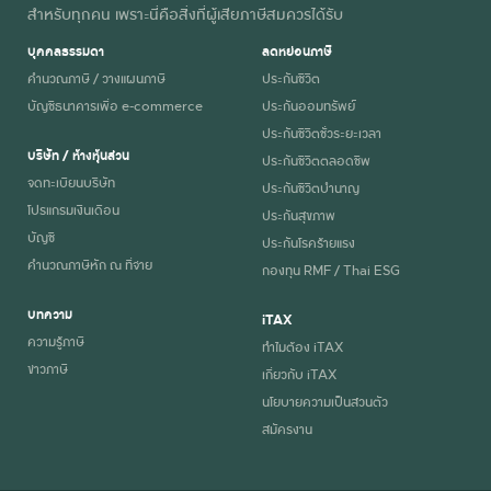
สำหรับทุกคน เพราะนี่คือสิ่งที่ผู้เสียภาษีสมควรได้รับ
บุคคลธรรมดา
ลดหย่อนภาษี
คำนวณภาษี / วางแผนภาษี
ประกันชีวิต
บัญชีธนาคารเพื่อ e-commerce
ประกันออมทรัพย์
ประกันชีวิตชั่วระยะเวลา
บริษัท / ห้างหุ้นส่วน
ประกันชีวิตตลอดชีพ
จดทะเบียนบริษัท
ประกันชีวิตบำนาญ
โปรแกรมเงินเดือน
ประกันสุขภาพ
บัญชี
ประกันโรคร้ายแรง
คำนวณภาษีหัก ณ ที่จ่าย
กองทุน RMF / Thai ESG
บทความ
iTAX
ความรู้ภาษี
ทำไมต้อง iTAX
ข่าวภาษี
เกี่ยวกับ iTAX
นโยบายความเป็นส่วนตัว
สมัครงาน