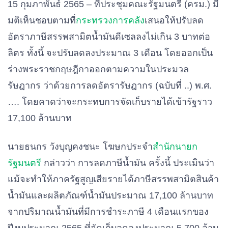
15
กุมภาพันธ์
2565 –
ที่ประชุมคณะรัฐมนตรี
(
ครม
.)
มี
มติเห็นชอบตามที่
กระทรวงการคลัง
เสนอให้ปรับลด
อัตราภาษีสรรพสามิตน้ำมันดีเซลลงไม่เกิน
3
บาทต่อ
ลิตร
ทั้งนี้
จะปรับลดลงประมาณ
3
เดือน
โดยออกเป็น
ร่างพระราชกฤษฎีกาออกตามความในประมวล
รัษฎากร
ว่าด้วยการลดอัตรารัษฎากร
(
ฉบับที่
..)
พ
.
ศ
.
….
โดยคาดว่าจะกระทบการจัดเก็บรายได้เข้ารัฐราว
17,100
ล้านบาท
นายธนกร
วังบุญคงชนะ
โฆษกประจำ
สำนักนายก
รัฐมนตรี
กล่าวว่า
การลดภาษีน้ำมัน
ครั้งนี้
ประเมินว่า
แม้จะทำให้ภาครัฐสูญเสียรายได้ภาษีสรรพสามิตสินค้า
น้ำมันและผลิตภัณฑ์น้ำมันประมาณ
17,100
ล้านบาท
จากปริมาณน้ำมันที่มีการชำระภาษี
4
เดือนแรกของ