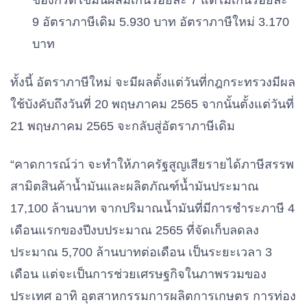
ของกรดไขมันผสมเกินร้อยละ
7
แต่ไม่เกินร้อยละ
9
อัตราภาษีเดิม
5.930
บาท
อัตราภาษีใหม่
3.170
บาท
ทั้งนี้
อัตราภาษีใหม่
จะมีผลตั้งแต่วันที่กฎกระทรวงมีผล
ใช้บังคับถึงวันที่
20
พฤษภาคม
2565
จากนั้นตั้งแต่วันที่
21
พฤษภาคม
2565
จะกลับสู่อัตราภาษีเดิม
“
คาดการณ์ว่า
จะทำให้ภาครัฐสูญเสียรายได้ภาษีสรรพ
สามิตสินค้าน้ำมันและผลิตภัณฑ์น้ำมันประมาณ
17,100
ล้านบาท
จากปริมาณน้ำมันที่มีการชำระภาษี
4
เดือนแรกของปีงบประมาณ
2565
ที่จัดเก็บลดลง
ประมาณ
5,700
ล้านบาทต่อเดือน
เป็นระยะเวลา
3
เดือน
แต่จะเป็นการช่วยเศรษฐกิจในภาพรวมของ
ประเทศ
อาทิ
อุตสาหกรรมการผลิต
การเกษตร
การท่อง