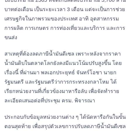
ปีงบประมาณ
2565
ที่จัดเก็บลดลงประมาณ
5,700
ล้าน
บาทต่อเดือน
เป็นระยะเวลา
3
เดือน
แต่จะเป็นการช่วย
เศรษฐกิจในภาพรวมของประเทศ
อาทิ
อุตสาหกรรม
การผลิต
การเกษตร
การท่องเที่ยวและบริการ
และการ
ขนส่ง
สาเหตุที่ต้องลดภาษีน้ำมันดีเซล
เพราะหลังจากราคา
น้ำมันดิบในตลาดโลกยังคงมีแนวโน้มปรับสูงขึ้น
โดย
เรื่องนี้
ที่ผ่านมา
พลเอกประยุทธ์
จันทร์โอชา
นายก
รัฐมนตรี
และรัฐมนตรีว่าการกระทรงงกลาโหม
ได้
เรียกหน่วยงานที่เกี่ยวข้องมาหารือลับ
เพื่อจัดทำราย
ละเอียดเสนอต่อที่ประชุม
ครม
.
พิจารณา
ประกอบกับข้อมูลหน่วยงานต่าง
ๆ
ได้นัดหารือกันในขั้น
ตอนสุดท้าย
เพื่อสรุปตัวเลขการปรับลดภาษีน้ำมันดีเซล