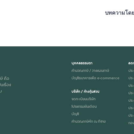
บทความโด
บุคคลธรรมดา
ลดห
คำนวณภาษี / วางแผนภาษี
ประ
ษี คือ
บัญชีธนาคารเพื่อ e-commerce
ประ
นเรื่อง
ประก
ับ
บริษัท / ห้างหุ้นส่วน
ประ
จดทะเบียนบริษัท
ประ
โปรแกรมเงินเดือน
ประ
บัญชี
ประ
คำนวณภาษีหัก ณ ที่จ่าย
กอง