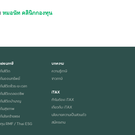
ย
หมอนัท คลินิกกองทุน
ย่อนภาษี
บทความ
กันชีวิต
ความรู้ภาษี
กันออมทรัพย์
ข่าวภาษี
ันชีวิตชั่วระยะเวลา
iTAX
กันชีวิตตลอดชีพ
ทำไมต้อง iTAX
กันชีวิตบำนาญ
เกี่ยวกับ iTAX
กันสุขภาพ
นโยบายความเป็นส่วนตัว
กันโรคร้ายแรง
สมัครงาน
ทุน RMF / Thai ESG