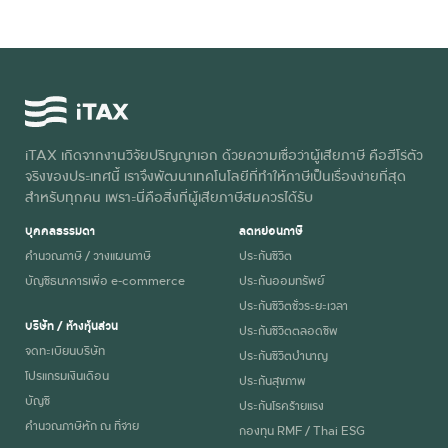
iTAX เกิดจากงานวิจัยปริญญาเอก ด้วยความเชื่อว่าผู้เสียภาษี คือฮีโร่ตัว
จริงของประเทศนี้ เราจึงพัฒนาเทคโนโลยีที่ทำให้ภาษีเป็นเรื่องง่ายที่สุด
สำหรับทุกคน เพราะนี่คือสิ่งที่ผู้เสียภาษีสมควรได้รับ
บุคคลธรรมดา
ลดหย่อนภาษี
คำนวณภาษี / วางแผนภาษี
ประกันชีวิต
บัญชีธนาคารเพื่อ e-commerce
ประกันออมทรัพย์
ประกันชีวิตชั่วระยะเวลา
บริษัท / ห้างหุ้นส่วน
ประกันชีวิตตลอดชีพ
จดทะเบียนบริษัท
ประกันชีวิตบำนาญ
โปรแกรมเงินเดือน
ประกันสุขภาพ
บัญชี
ประกันโรคร้ายแรง
คำนวณภาษีหัก ณ ที่จ่าย
กองทุน RMF / Thai ESG