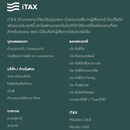
iTAX เกิดจากงานวิจัยปริญญาเอก ด้วยความเชื่อว่าผู้เสียภาษี คือฮีโร่ตัว
จริงของประเทศนี้ เราจึงพัฒนาเทคโนโลยีที่ทำให้ภาษีเป็นเรื่องง่ายที่สุด
สำหรับทุกคน เพราะนี่คือสิ่งที่ผู้เสียภาษีสมควรได้รับ
บุคคลธรรมดา
ลดหย่อนภาษี
คำนวณภาษี / วางแผนภาษี
ประกันชีวิต
บัญชีธนาคารเพื่อ e-commerce
ประกันออมทรัพย์
ประกันชีวิตชั่วระยะเวลา
บริษัท / ห้างหุ้นส่วน
ประกันชีวิตตลอดชีพ
จดทะเบียนบริษัท
ประกันชีวิตบำนาญ
โปรแกรมเงินเดือน
ประกันสุขภาพ
บัญชี
ประกันโรคร้ายแรง
คำนวณภาษีหัก ณ ที่จ่าย
กองทุน RMF / Thai ESG
บทความ
iTAX
ความรู้ภาษี
ทำไมต้อง iTAX
ข่าวภาษี
เกี่ยวกับ iTAX