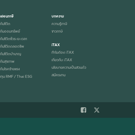
ย่อนภาษี
บทความ
กันชีวิต
ความรู้ภาษี
กันออมทรัพย์
ข่าวภาษี
ันชีวิตชั่วระยะเวลา
iTAX
กันชีวิตตลอดชีพ
ทำไมต้อง iTAX
กันชีวิตบำนาญ
เกี่ยวกับ iTAX
กันสุขภาพ
นโยบายความเป็นส่วนตัว
กันโรคร้ายแรง
สมัครงาน
ทุน RMF / Thai ESG
ปฏิเสธ
ยอมรับ