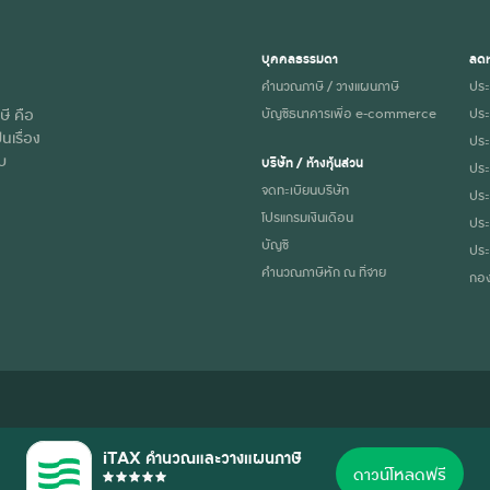
บุคคลธรรมดา
ลดห
คำนวณภาษี / วางแผนภาษี
ประ
ษี คือ
บัญชีธนาคารเพื่อ e-commerce
ประ
นเรื่อง
ประก
ับ
บริษัท / ห้างหุ้นส่วน
ประ
จดทะเบียนบริษัท
ประ
โปรแกรมเงินเดือน
ประ
บัญชี
ประ
คำนวณภาษีหัก ณ ที่จ่าย
กอง
iTAX คำนวณและวางแผนภาษี
บการณ์การใช้งานที่ดี อ่านรายละเอียดการใช้คุกกี้ตาม
นโยบายความเป็นส่วนตัว
ของ
ดาวน์โหลดฟรี