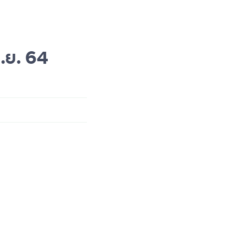
ิ.ย. 64