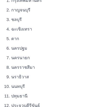
กรุงเทพมหานคร
กาญจนบุรี
ชลบุรี
ฉะเชิงเทรา
ตาก
นครปฐม
นครนายก
นครราชสีมา
นราธิวาส
นนทบุรี
ปทุมธานี
ประจวบคีรีขันธ์