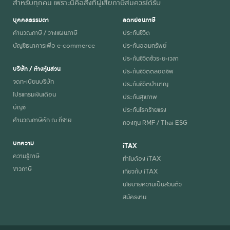
สำหรับทุกคน เพราะนี่คือสิ่งที่ผู้เสียภาษีสมควรได้รับ
บุคคลธรรมดา
ลดหย่อนภาษี
คำนวณภาษี / วางแผนภาษี
ประกันชีวิต
บัญชีธนาคารเพื่อ e-commerce
ประกันออมทรัพย์
ประกันชีวิตชั่วระยะเวลา
บริษัท / ห้างหุ้นส่วน
ประกันชีวิตตลอดชีพ
จดทะเบียนบริษัท
ประกันชีวิตบำนาญ
โปรแกรมเงินเดือน
ประกันสุขภาพ
บัญชี
ประกันโรคร้ายแรง
คำนวณภาษีหัก ณ ที่จ่าย
กองทุน RMF / Thai ESG
บทความ
iTAX
ความรู้ภาษี
ทำไมต้อง iTAX
ข่าวภาษี
เกี่ยวกับ iTAX
นโยบายความเป็นส่วนตัว
สมัครงาน