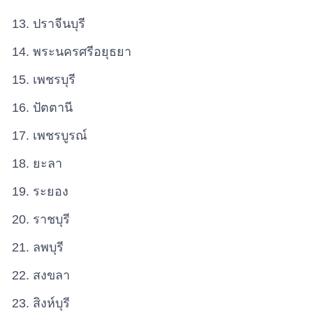
ปราจีนบุรี
พระนครศรีอยุธยา
เพชรบุรี
ปัตตานี
เพชรบูรณ์
ยะลา
ระยอง
ราชบุรี
ลพบุรี
สงขลา
สิงห์บุรี