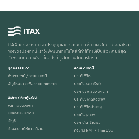
iTAX เกิดจากงานวิจัยปริญญาเอก ด้วยความเชื่อว่าผู้เสียภาษี คือฮีโร่ตัว
จริงของประเทศนี้ เราจึงพัฒนาเทคโนโลยีที่ทำให้ภาษีเป็นเรื่องง่ายที่สุด
สำหรับทุกคน เพราะนี่คือสิ่งที่ผู้เสียภาษีสมควรได้รับ
บุคคลธรรมดา
ลดหย่อนภาษี
คำนวณภาษี / วางแผนภาษี
ประกันชีวิต
บัญชีธนาคารเพื่อ e-commerce
ประกันออมทรัพย์
ประกันชีวิตชั่วระยะเวลา
บริษัท / ห้างหุ้นส่วน
ประกันชีวิตตลอดชีพ
จดทะเบียนบริษัท
ประกันชีวิตบำนาญ
โปรแกรมเงินเดือน
ประกันสุขภาพ
บัญชี
ประกันโรคร้ายแรง
คำนวณภาษีหัก ณ ที่จ่าย
กองทุน RMF / Thai ESG