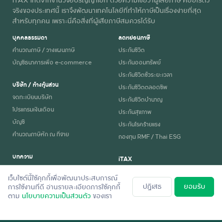
จริงของประเทศนี้ เราจึงพัฒนาเทคโนโลยีที่ทำให้ภาษีเป็นเรื่องง่ายที่สุด
สำหรับทุกคน เพราะนี่คือสิ่งที่ผู้เสียภาษีสมควรได้รับ
บุคคลธรรมดา
ลดหย่อนภาษี
คำนวณภาษี / วางแผนภาษี
ประกันชีวิต
บัญชีธนาคารเพื่อ e-commerce
ประกันออมทรัพย์
ประกันชีวิตชั่วระยะเวลา
บริษัท / ห้างหุ้นส่วน
ประกันชีวิตตลอดชีพ
จดทะเบียนบริษัท
ประกันชีวิตบำนาญ
โปรแกรมเงินเดือน
ประกันสุขภาพ
บัญชี
ประกันโรคร้ายแรง
คำนวณภาษีหัก ณ ที่จ่าย
กองทุน RMF / Thai ESG
บทความ
iTAX
ความรู้ภาษี
ทำไมต้อง iTAX
เว็บไซต์นี้ใช้คุกกี้เพื่อพัฒนาประสบการณ์
ข่าวภาษี
เกี่ยวกับ iTAX
ปฏิเสธ
ยอมรับ
การใช้งานที่ดี อ่านรายละเอียดการใช้คุกกี้
ตาม
นโยบายความเป็นส่วนตัว
ของเรา
นโยบายความเป็นส่วนตัว
สมัครงาน